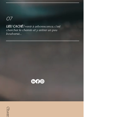
07
LIEU CACHÉ
| venir à arborescence, c'est
chercher le chemin et y entrer un peu
boulversé...