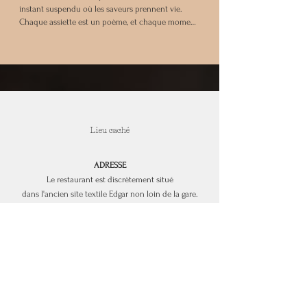
instant suspendu où les saveurs prennent vie. 
Chaque assiette est un poème, et chaque moment 
partagé devient un souvenir précieux.  

Avec nos bons cadeaux, offrez bien plus qu’un 
repas : offrez une expérience. Une balade 
sensorielle au cœur de notre cuisine, où les 
produits locaux rencontrent la créativité de notre 
chef. Une table dressée pour célébrer 
l’authenticité et le raffinement, dans une 
Lieu caché
ambiance où l’élégance se mêle à la simplicité.  

Faites fleurir les sourires, offrez une évasion 
ADRESSE
culinaire.
Le restaurant est discrètement situé
dans l'ancien site textile Edgar non loin de la gare.
Ni néon, ni enseigne. Laissez vous guider plutôt
par le chemin des plantes et le
tintement des cloches.
76, rue de la Gare
59170 - CROIX
Metro
: Croix - Centre