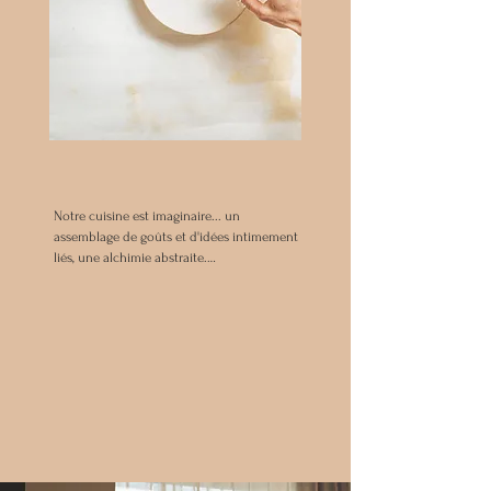
Notre cuisine est imaginaire... un 
assemblage de goûts et d'idées intimement 
liés, une alchimie abstraite.

Les mots sont murmurés, les saveurs sont 
précises, ils résonnent entre eux dans les 
équilibres comme dans les contrastes. 

On les mange ensemble, ils ensorcèlent et 
nourrissent notre âme.

Iode, transparence, nuage, ombre, clair de 
lune, floraison, tiédeur... notre cuisine 
choisit les mots à la recherche de légèreté et 