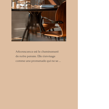
Arborescence est le cheminement 
de notre pensée. Elle s'envisage 
comme une promenade qui ne se 
terminerait jamais, avec mille 
ramifications possibles.

Arborescence est un lieu libre dont 
l’histoire est pleine de racines. Une 
histoire qui ressemble à celle des 
plantes... complexe, voyageuse, 
créatrice.

Arborescence est notre jardin 