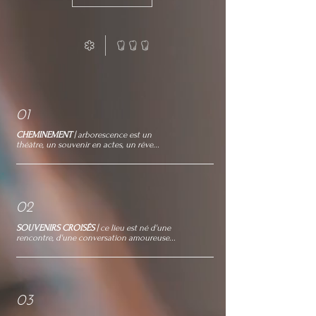
01
CHEMINEMENT
| arborescence est un
théâtre, un souvenir en actes, un rêve...
02
SOUVENIRS CROISÉS
| ce lieu est né d'une
rencontre, d'une conversation amoureuse...
03