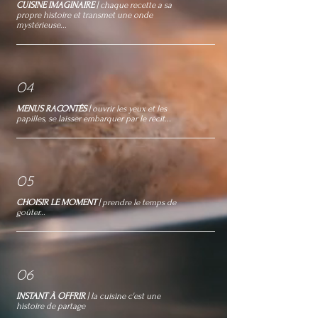
CUISINE IMAGINAIRE
| chaque recette a sa
propre histoire et transmet une onde
mystérieuse...
04
MENUS RACONTÉS
| ouvrir les yeux et les
papilles, se laisser embarquer par le récit...
05
CHOISIR LE MOMENT
| prendre le temps de
goûter...
06
INSTANT
À OFFRIR
| la cuisine c'est une
histoire de partage