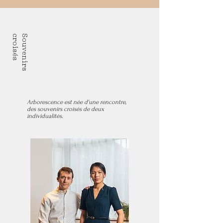
mental, notre nature rêveuse.
s
S
o
u
v
e
n
i
r
s
c
r
o
i
s
é
Arborescence est née d'une rencontre,
des souvenirs croisés de deux
individualités.