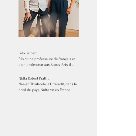
Félix Robert 

Fils d’une professeure de français et 
d’un professeur aux Beaux-Arts, il 
grandit à

Steenvoorde, dans le nord de la 
Nidta Robert Prathum

France, où il s’occupera du jardin 
Née en Thaïlande, à Uttaradit, dans le 
potager de la

nord du pays, Nidta vit en France 
maison. C’est dans cette alchimie de 
depuis

plantes et de poésie que l’idée de 
2008. 

cuisine est

Orpheline à l’âge de quatorze ans, elle 
apparue. 

décide de se jeter dans les études 
pour

D’abord Chef pâtissier chez 
se donner les moyens d’un grand 
Alexandre Gauthier, à la Grenouillère, 
destin. Elle étudie avec acharnement, 
Félix
