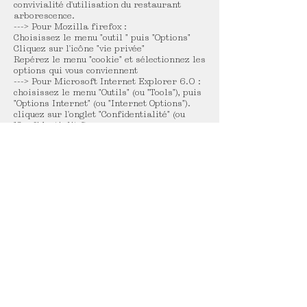
convivialité d'utilisation du restaurant
arborescence.
---> Pour Mozilla firefox :
Choisissez le menu "outil " puis "Options"
Cliquez sur l'icône "vie privée"
Repérez le menu "cookie" et sélectionnez les
options qui vous conviennent
---> Pour Microsoft Internet Explorer 6.0 :
choisissez le menu "Outils" (ou "Tools"), puis
"Options Internet" (ou "Internet Options").
cliquez sur l'onglet "Confidentialité" (ou
"Confidentiality")
sélectionnez le niveau souhaité à l'aide du
curseur.
---> Pour Microsoft Internet Explorer 5 :
choisissez le menu "Outils" (ou "Tools"), puis
"Options Internet" (ou "Internet Options").
cliquez sur l'onglet "Sécurité" (ou "Security")
sélectionnez "Internet" puis "Personnaliser
le niveau" (ou "CustomLevel")
repérez la rubrique "cookies" et choisissez
l'option qui vous convient
---> Pour Netscape 6.X et 7. X :
choisissez le menu "Edition">"Préférences"
Cookies
---> Pour Opéra 6.0 et au-delà :
choisissez le menu "Fichier">"Préférences"
Vie Privée