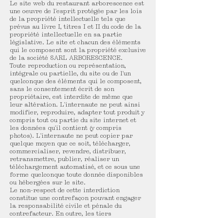
Le site web du restaurant arborescence est
une oeuvre de l'esprit protégée par les lois
de la propriété intellectuelle tels que
prévus au livre I, titres I et II du code de la
propriété intellectuelle en sa partie
législative. Le site et chacun des éléments
qui le composent sont la propriété exclusive
de la société SARL ARBORESCENCE.
Toute reproduction ou représentation,
intégrale ou partielle, du site ou de l'un
quelconque des éléments qui le composent,
sans le consentement écrit de son
propriétaire, est interdite de même que
leur altération. L'internaute ne peut ainsi
modifier, reproduire, adapter tout produit y
compris tout ou partie du site internet et
les données qu'il contient (y compris
photos). L'internaute ne peut copier par
quelque moyen que ce soit, télécharger,
commercialiser, revendre, distribuer,
retransmettre, publier, réaliser un
téléchargement automatisé, et ce sous une
forme quelconque toute donnée disponibles
ou hébergées sur le site.
Le non-respect de cette interdiction
constitue une contrefaçon pouvant engager
la responsabilité civile et pénale du
contrefacteur. En outre, les tiers